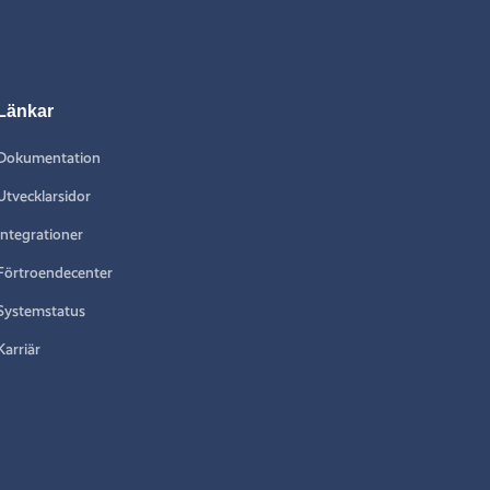
Länkar
Dokumentation
Utvecklarsidor
Integrationer
Förtroendecenter
Systemstatus
Karriär