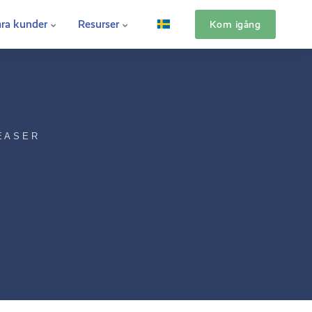
ra kunder
Resurser
Kom igång
EASER