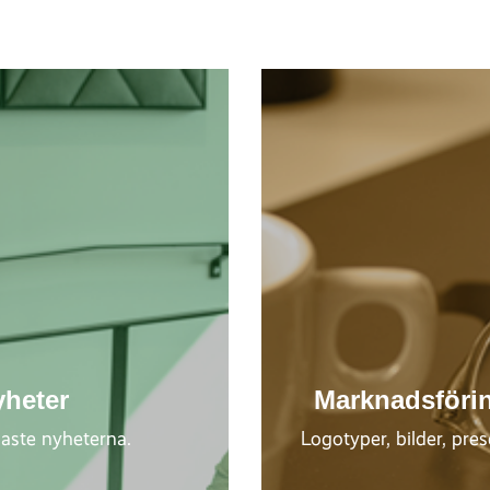
yheter
Marknadsförin
aste nyheterna.
Logotyper, bilder, pres