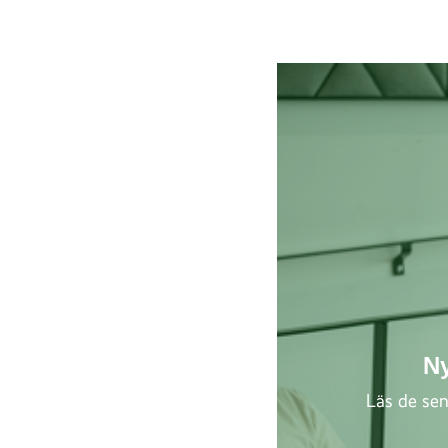
N
Läs de sen