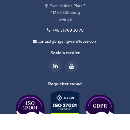
Sven Hultins Plats 5
412 58 Göteborg
Sverige
+46 31-709 30 70
contact@ongoingwarehouse.com
Sociala medier
Regelefterlevnad
Åk
till