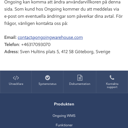
Ongoing kan komma att ändra användarvillkoren på denna
sida. Som kund hos Ongoing kommer du att meddelas via
e-post om eventuella ändringar som påverkar dina avtal. För
frågor, vänligen kontakta oss på:
Email:
contact@ongoingwarehouse.com
Telefon
: +46317093070
Adress:
Sven Hultins plats 5, 412 58 Göteborg, Sverige
Utvecklare
Systemstatus
Dokumentation
Kontakta
support
Produkten
Ongoing WMS
Funktioner