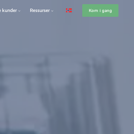
e kunder
Ressurser
Kom i gang