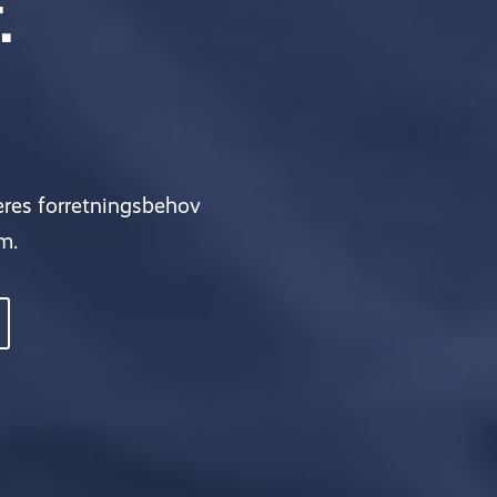
.
eres forretningsbehov
m.