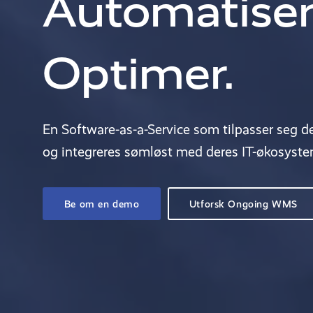
Automatiser
Optimer.
En Software-as-a-Service som tilpasser seg d
og integreres sømløst med deres IT-økosyste
Be om en demo
Utforsk Ongoing WMS