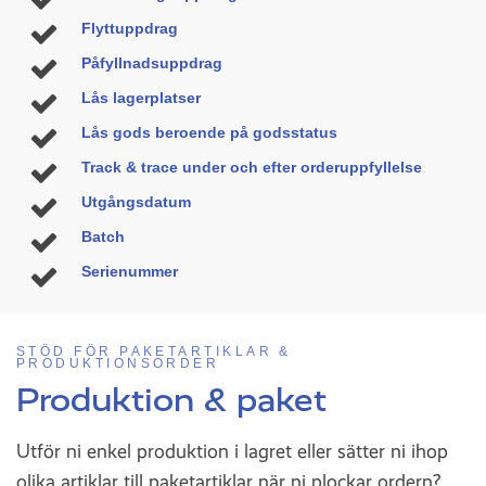
Flyttuppdrag
Påfyllnadsuppdrag
Lås lagerplatser
Lås gods beroende på godsstatus
Track & trace under och efter orderuppfyllelse
Utgångsdatum
Batch
Serienummer
STÖD FÖR PAKETARTIKLAR &
PRODUKTIONSORDER
Produktion & paket
Utför ni enkel produktion i lagret eller sätter ni ihop
olika artiklar till paketartiklar när ni plockar ordern?