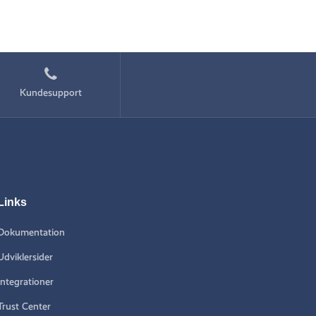
Kundesupport
Links
Dokumentation
Udviklersider
Integrationer
Trust Center