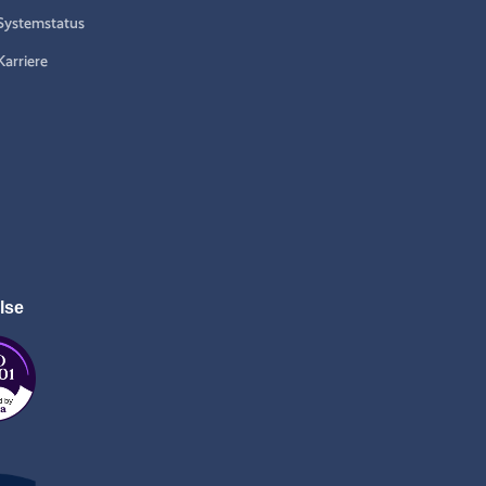
Systemstatus
Karriere
lse