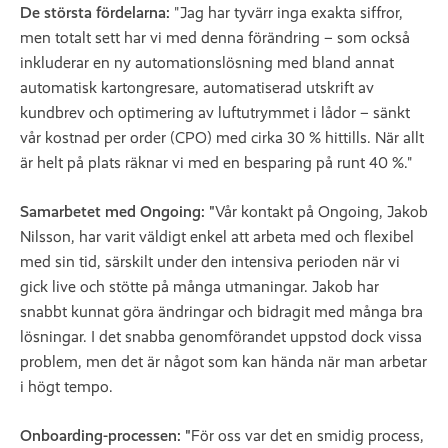
De största fördelarna:
"Jag har tyvärr inga exakta siffror,
men totalt sett har vi med denna förändring – som också
inkluderar en ny automationslösning med bland annat
automatisk kartongresare, automatiserad utskrift av
kundbrev och optimering av luftutrymmet i lådor – sänkt
vår kostnad per order (CPO) med cirka 30 % hittills. När allt
är helt på plats räknar vi med en besparing på runt 40 %."
Samarbetet med Ongoing: "
Vår kontakt på Ongoing, Jakob
Nilsson, har varit väldigt enkel att arbeta med och flexibel
med sin tid, särskilt under den intensiva perioden när vi
gick live och stötte på många utmaningar. Jakob har
snabbt kunnat göra ändringar och bidragit med många bra
lösningar. I det snabba genomförandet uppstod dock vissa
problem, men det är något som kan hända när man arbetar
i högt tempo.
Onboarding-processen: "
För oss var det en smidig process,