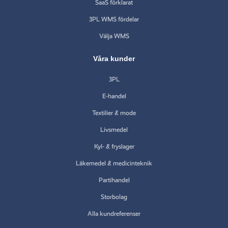
SaaS förklarat
3PL WMS fördelar
Välja WMS
Våra kunder
3PL
E-handel
Textilier & mode
Livsmedel
Kyl- & fryslager
Läkemedel & medicinteknik
Partihandel
Storbolag
Alla kundreferenser