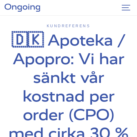
KUNDREFERENS
🇩🇰 Apoteka /
Apopro: Vi har
sänkt vår
kostnad per
order (CPO)
med cirka 30 %