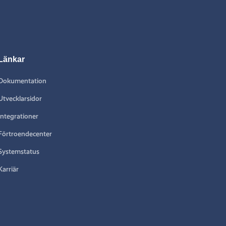
Länkar
Dokumentation
Utvecklarsidor
Integrationer
Förtroendecenter
Systemstatus
Karriär