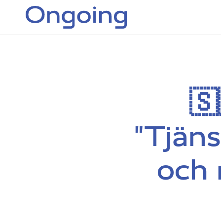
🇸
"Tjäns
och 