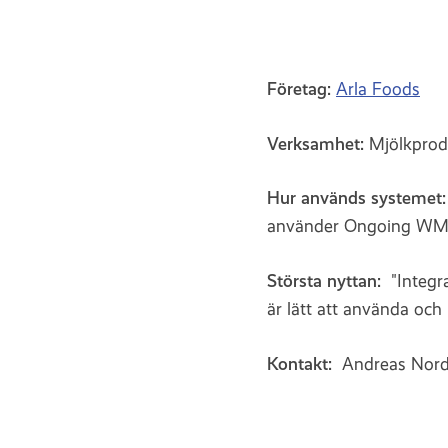
Företag:
Arla Foods
Verksamhet:
Mjölkprodu
Hur används systemet
använder Ongoing WMS 
Största nyttan
:
"Integr
är lätt att använda och 
Kontakt:
Andreas Nordh