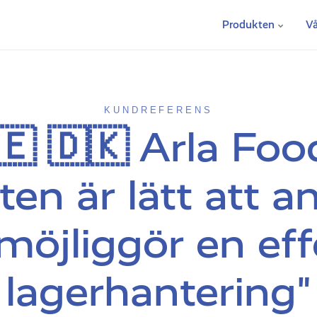
Produkten
Vå
KUNDREFERENS
🇪 🇩🇰 Arla Foo
ten är lätt att 
möjliggör en eff
lagerhantering"