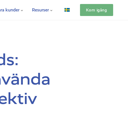
ra kunder
Resurser
Kom igång
ds:
använda
ektiv