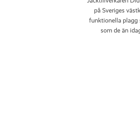
Jacktillverkaren Did
på Sveriges västku
funktionella plagg 
som de än idag