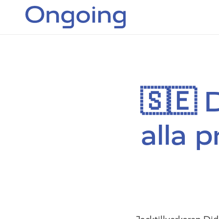
🇸🇪 D
alla p