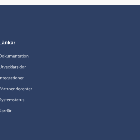
Länkar
Dokumentation
Utvecklarsidor
Integrationer
Förtroendecenter
Systemstatus
Karriär