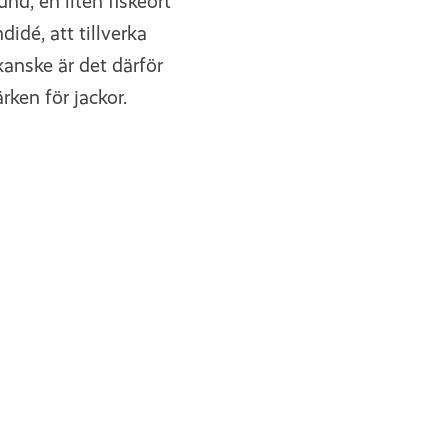
nd, en liten fiskeort
didé, att tillverka
kanske är det därför
ken för jackor.