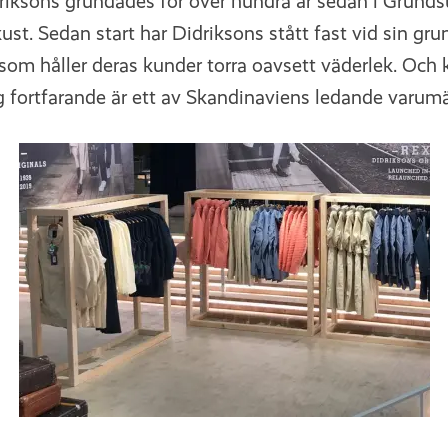
riksons grundades för över hundra år sedan i Grundsu
st. Sedan start har Didriksons stått fast vid sin grun
som håller deras kunder torra oavsett väderlek. Och 
 fortfarande är ett av Skandinaviens ledande varumär