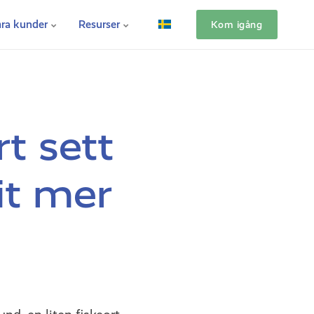
ra kunder
Resurser
Kom igång
rt sett
vit mer