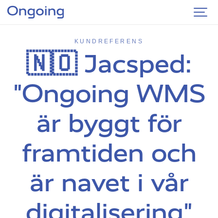
KUNDREFERENS
🇳🇴 Jacsped:
"Ongoing WMS
är byggt för
framtiden och
är navet i vår
digitalisering"