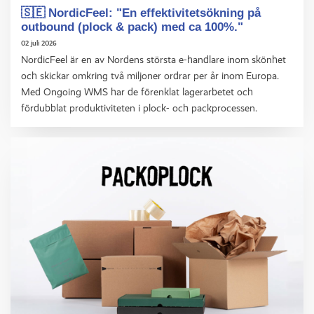
🇸🇪 NordicFeel: "En effektivitetsökning på
outbound (plock & pack) med ca 100%."
02 juli 2026
NordicFeel är en av Nordens största e-handlare inom skönhet
och skickar omkring två miljoner ordrar per år inom Europa.
Med Ongoing WMS har de förenklat lagerarbetet och
fördubblat produktiviteten i plock- och packprocessen.