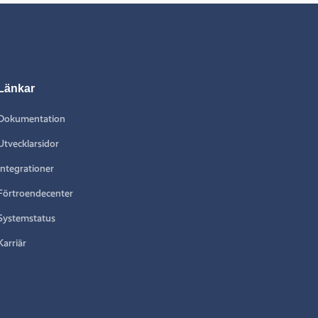
Länkar
Dokumentation
Utvecklarsidor
Integrationer
Förtroendecenter
Systemstatus
Karriär