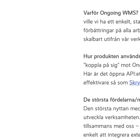
Varför Ongoing WMS?
ville vi ha ett enkelt, s
förbättringar på alla a
skalbart utifrån vår ve
Hur produkten används
”koppla på sig” mot On
Här är det öppna API:et
effektivare så som
Skr
De största fördelarna/
Den största nyttan med
utveckla verksamheten. 
tillsammans med oss – o
enkelt att integrera ext