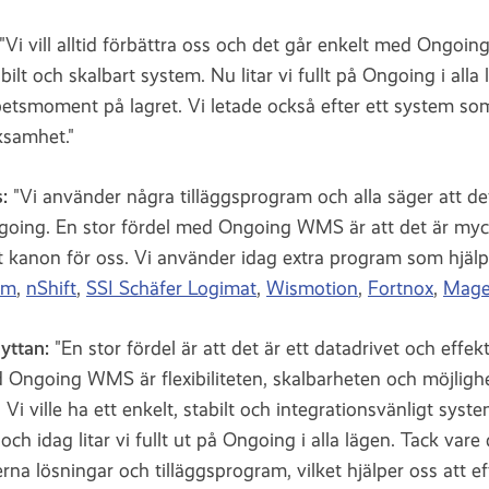
"Vi vill alltid förbättra oss och det går enkelt med Ongoin
tabilt och skalbart system. Nu litar vi fullt på Ongoing i alla 
rbetsmoment på lagret. Vi letade också efter ett system som
rksamhet."
:
"Vi använder några tilläggsprogram och alla säger att det
going. En stor fördel med Ongoing WMS är att det är myck
 kanon för oss. Vi använder idag extra program som hjälpe
ym
,
nShift
,
SSI Schäfer Logimat
,
Wismotion
,
Fortnox
,
Mage
nyttan:
"En stor fördel är att det är ett datadrivet och effe
 Ongoing WMS är flexibiliteten, skalbarheten och möjlighe
Vi ville ha ett enkelt, stabilt och integrationsvänligt sys
ch idag litar vi fullt ut på Ongoing i alla lägen. Tack vare
erna lösningar och tilläggsprogram, vilket hjälper oss att ef