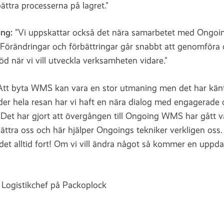
ttra processerna på lagret."
ing:
"Vi uppskattar också det nära samarbetet med Ongoi
Förändringar och förbättringar går snabbt att genomföra oc
öd när vi vill utveckla verksamheten vidare."
Att byta WMS kan vara en stor utmaning men det har känts
der hela resan har vi haft en nära dialog med engagerade 
Det har gjort att övergången till Ongoing WMS har gått vä
ättra oss och här hjälper Ongoings tekniker verkligen oss. 
det alltid fort! Om vi vill ändra något så kommer en upp
, Logistikchef på Packoplock