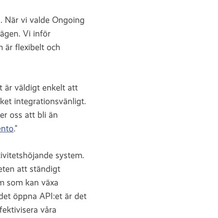
g. När vi valde Ongoing
lägen. Vi inför
 är flexibelt och
 är väldigt enkelt att
et integrationsvänligt.
r oss att bli än
nto
."
ktivitetshöjande system.
ten att ständigt
tem som kan växa
 det öppna API:et är det
fektivisera våra