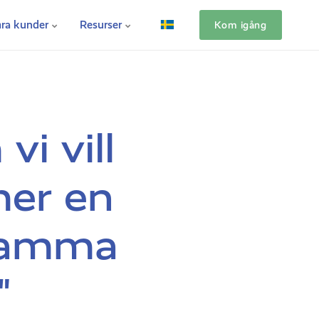
ra kunder
Resurser
Kom igång
i vill
er en
 samma
"