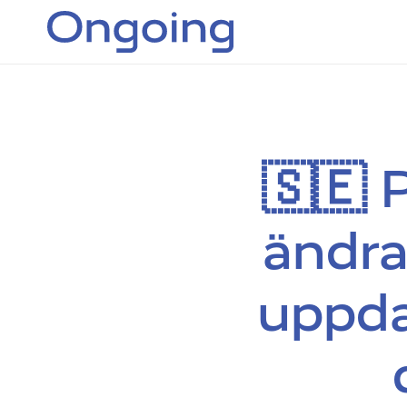
🇸🇪 
ändr
uppda