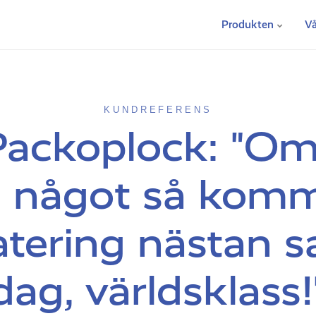
Produkten
Vå
KUNDREFERENS
Packoplock: "Om v
a något så komm
tering nästan
dag, världsklass!