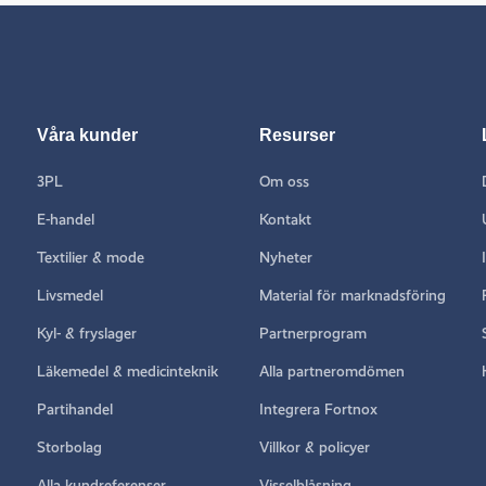
Våra kunder
Resurser
3PL
Om oss
E-handel
Kontakt
Textilier & mode
Nyheter
Livsmedel
Material för marknadsföring
Kyl- & fryslager
Partnerprogram
Läkemedel & medicinteknik
Alla partneromdömen
Partihandel
Integrera Fortnox
Storbolag
Villkor & policyer
Alla kundreferenser
Visselblåsning