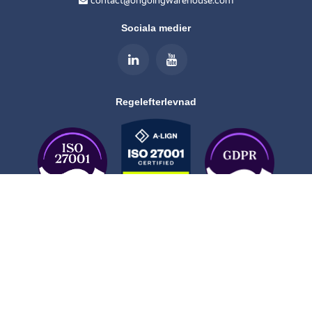
Sociala medier
Regelefterlevnad
Åk
till
toppen