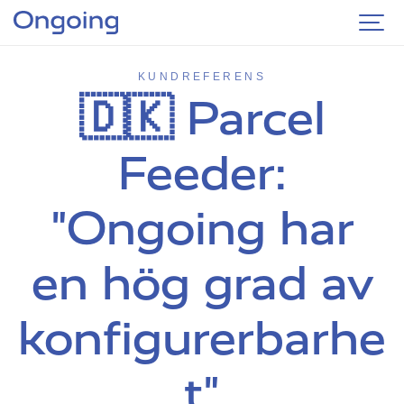
KUNDREFERENS
🇩🇰 Parcel
Feeder:
"Ongoing har
en hög grad av
konfigurerbarhe
t"