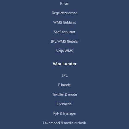
Priser
Regelefterlevnad
WMS förklarat
SaaS förklarat
3PL WMS fördelar
Välja WMS
Våra kunder
3PL
E-handel
Textilier & mode
Livsmedel
Kyl- & fryslager
Läkemedel & medicinteknik