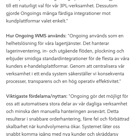
till ett naturligt val för vår 3PL-verksamhet. Dessutom
gjorde Ongoings många färdiga integrationer mot
kundplattformar valet enkelt."
Hur Ongoing WMS används:
"Ongoing används som en
helhetslösning för våra lagertjänster. Det hanterar
lagerinventering, in- och utgående flöden, plockning och
erbjuder smidiga standardintegrationer för de flesta av våra
kunders e-handelsplattformar. Genom att centralisera vår
verksamhet i ett enda system säkerställer vi konsekventa
processer, transparens och en hög operativ effektivitet."
Viktigaste fördelarna/nyttan:
"Ongoing gör det möjligt för
oss att automatisera stora delar av vår dagliga verksamhet
och minska den manuella hanteringen avsevärt. Detta
resulterar i snabbare orderhantering, färre fel och förbättrad
skalbarhet när kundvolymerna ökar. Systemet låter oss
snabbt komma igång med nya kunder och skräddarsy