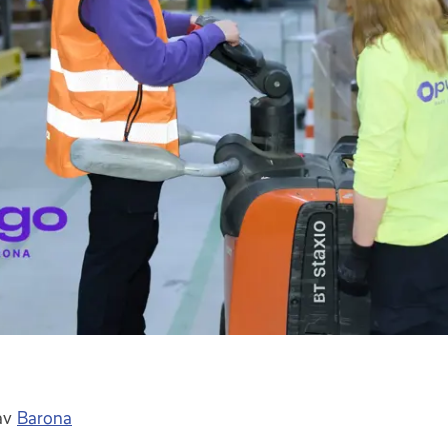
 av
Barona