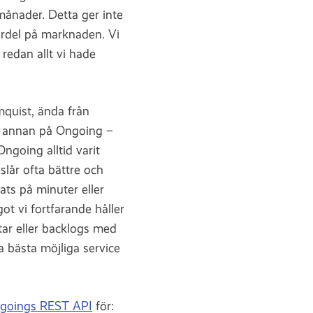
månader. Detta ger inte
ördel på marknaden. Vi
redan allt vi hade
mquist, ända från
on annan på Ongoing –
Ongoing alltid varit
slår ofta bättre och
rats på minuter eller
t vi fortfarande håller
tar eller backlogs med
a bästa möjliga service
goings REST API
för: