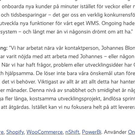
 onboarda nya kunder på minuter istället för veckor eller 
och tidsbesparingar – det ger oss en verklig konkurrensf
 utveckla nya funktioner för vårt eget WMS. Ongoing hade 
a system – och långt mer än vi någonsin drömt om att ha."
ing:
"Vi har arbetat nära vår kontaktperson, Johannes Blo
i har varit nöjda med att arbeta med Johannes – eller någ
. När vi har haft frågor, problem eller utvecklingsidéer har 
ch hjälpsamma. De löser inte bara våra önskemål utan före
det vi behöver. Viktigast av allt är att allt detta har hante
ler månader. Denna nivå av snabbhet och smidighet är någo
nga fler långa, kostsamma utvecklingsprojekt, ändlösa sprin
tt åtgärdas. Istället kan vi nu fokusera helt på att leverer
re
,
Shopify
,
WooCommerce
,
nShift
,
PowerBi
. Använder
On