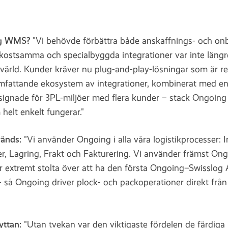
ing WMS?
"Vi behövde förbättra både anskaffnings- och o
 kostsamma och specialbyggda integrationer var inte längr
 värld. Kunder kräver nu plug-and-play-lösningar som är r
omfattande ekosystem av integrationer, kombinerat med 
esignade för 3PL-miljöer med flera kunder – stack Ongoing 
elt enkelt fungerar."
änds:
"Vi använder Ongoing i alla våra logistikprocesser: 
er, Lagring, Frakt och Fakturering. Vi använder främst On
är extremt stolta över att ha den första Ongoing–Swisslog
– så Ongoing driver plock- och packoperationer direkt från
yttan:
"Utan tvekan var den viktigaste fördelen de färdiga