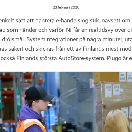
23 februari 2026
nkelt sätt att hantera e-handelslogistik, oavsett om e
 vad som händer och varför. Ni får en realtidsvy över di
 dröjsmål. Systemintegrationer på några minuter, uta
ras säkert och skickas från ett av Finlands mest mode
s också Finlands största AutoStore-system. Plugo är e