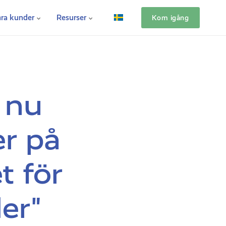
ra kunder
Resurser
Kom igång
 nu
r på
t för
er"