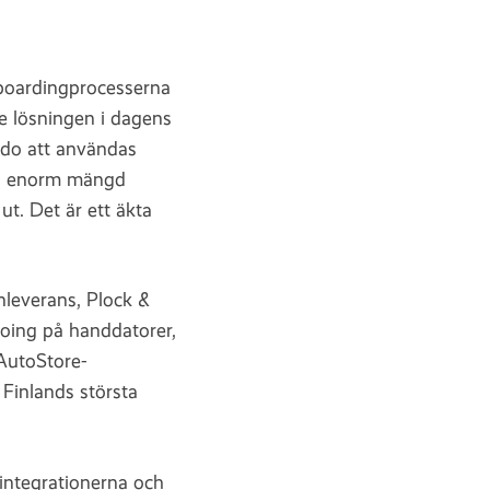
nboardingprocesserna
e lösningen i dagens
edo att användas
en enorm mängd
ut. Det är ett äkta
Inleverans, Plock &
going på handdatorer,
 AutoStore-
 Finlands största
 integrationerna och