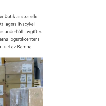
r butik är stor eller
tt lagers livscykel –
n underhållsavgifter.
rna logistikcenter i
n del av Barona.