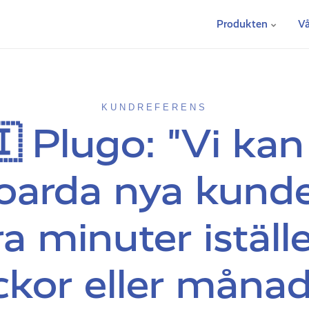
Produkten
Vå
KUNDREFERENS
 Plugo: "Vi kan
oarda nya kunde
a minuter iställe
ckor eller månad