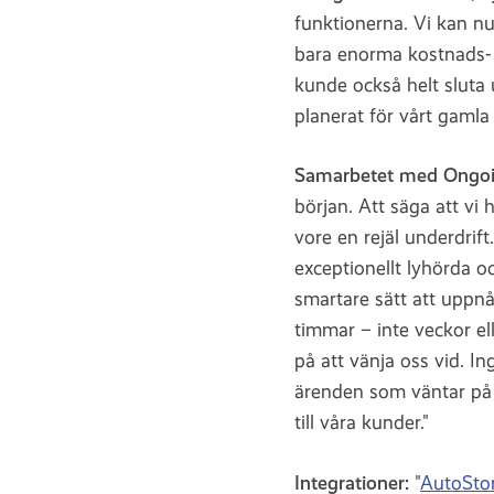
funktionerna. Vi kan nu
bara enorma kostnads- 
kunde också helt sluta
planerat för vårt gaml
Samarbetet med Ongo
början. Att säga att v
vore en rejäl underdrift
exceptionellt lyhörda o
smartare sätt att uppnå 
timmar – inte veckor el
på att vänja oss vid. I
ärenden som väntar på a
till våra kunder."
Integrationer:
"
AutoSto