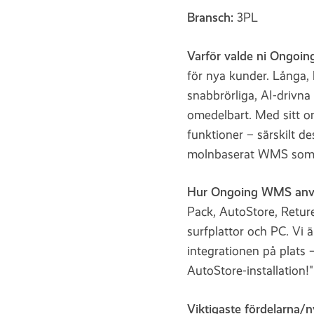
Bransch:
3PL
Varför valde ni Ongo
för nya kunder. Långa,
snabbrörliga, AI-drivna
omedelbart. Med sitt 
funktioner – särskilt d
molnbaserat WMS som h
Hur Ongoing WMS anv
Pack, AutoStore, Retur
surfplattor och PC. Vi 
integrationen på plats 
AutoStore-installation!"
Viktigaste fördelarna/n