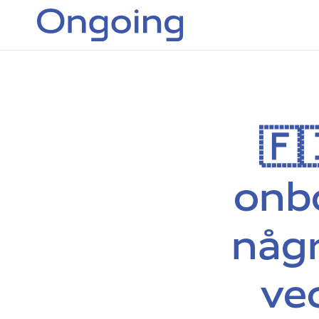
🇫
onb
någr
ve