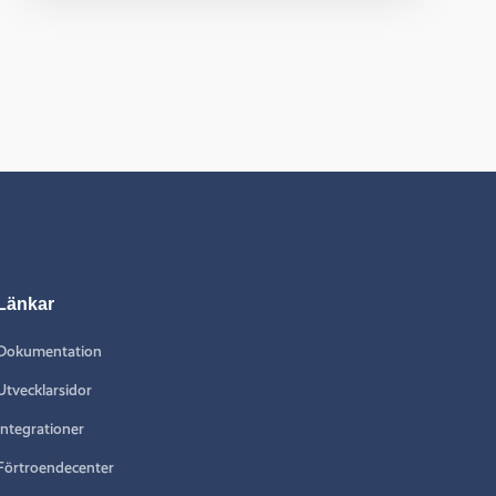
Länkar
Dokumentation
Utvecklarsidor
Integrationer
Förtroendecenter