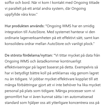
soffor och bord. När vi kom I kontakt med Ongoing tittade
vi parallelt på ett antal andra system, där Ongoing
uppfyllde våra krav.”
Hur produkten används: “
Ongoing WMS har en smidig
integration till AutoStore. Med systemet hanterar vi den
ordinarie lagerverksamheten på ett effektivt sätt, samt kan
konsolidera ordrar mellan AutoStore och vanligt plock.”
De största fördelarna/nyttan: “
Vi tittar mycket på data från
Ongoing WMS och åstadkommer kontinuerligt
effektiviseringar på lagret baserat på detta. Exempelvis så
har vi betydligt bättre koll på artiklarnas väg genom lagret
nu än tidigare. Vi jobbar mycket effektivare kopplat till att
många förbättringar gjort att vi inte behöver ha lika mycket
personal på plats som tidigare. Många processer som vi
genomfört har vi även kunnat sätta i en automatiserad
standard som hjälper oss att ytterligare koncentrera oss på