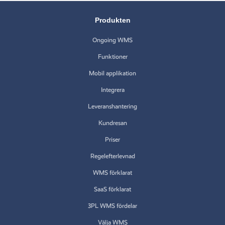
Produkten
Ongoing WMS
Funktioner
Mobil applikation
Integrera
Leveranshantering
Kundresan
Priser
Regelefterlevnad
WMS förklarat
SaaS förklarat
3PL WMS fördelar
Välja WMS