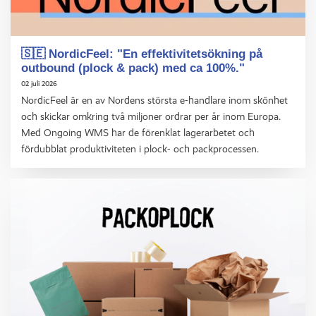
🇸🇪 NordicFeel: "En effektivitetsökning på
outbound (plock & pack) med ca 100%."
02 juli 2026
NordicFeel är en av Nordens största e-handlare inom skönhet
och skickar omkring två miljoner ordrar per år inom Europa.
Med Ongoing WMS har de förenklat lagerarbetet och
fördubblat produktiviteten i plock- och packprocessen.