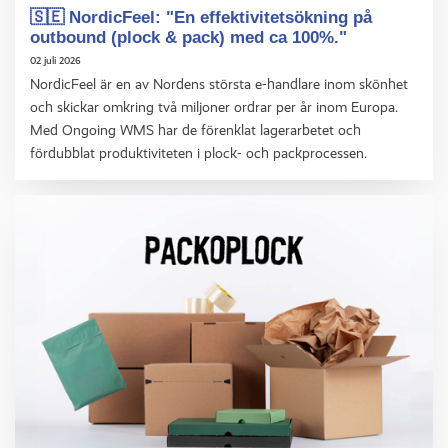
🇸🇪 NordicFeel: "En effektivitetsökning på
outbound (plock & pack) med ca 100%."
02 juli 2026
NordicFeel är en av Nordens största e-handlare inom skönhet
och skickar omkring två miljoner ordrar per år inom Europa.
Med Ongoing WMS har de förenklat lagerarbetet och
fördubblat produktiviteten i plock- och packprocessen.