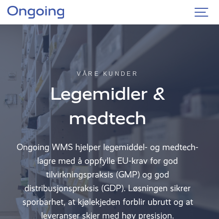
VÅRE KUNDER
Legemidler &
medtech
Ongoing WMS hjelper legemiddel- og medtech-
lagre med å oppfylle EU-krav for god
tilvirkningspraksis (GMP) og god
distribusjonspraksis (GDP). Løsningen sikrer
sporbarhet, at kjølekjeden forblir ubrutt og at
leveranser skjer med høy presisjon.