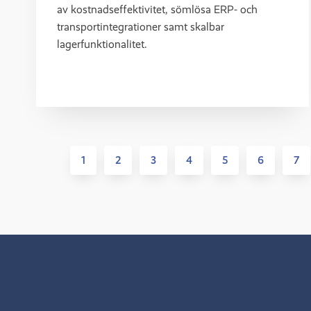
av kostnadseffektivitet, sömlösa ERP- och
transportintegrationer samt skalbar
lagerfunktionalitet.
1
2
3
4
5
6
7