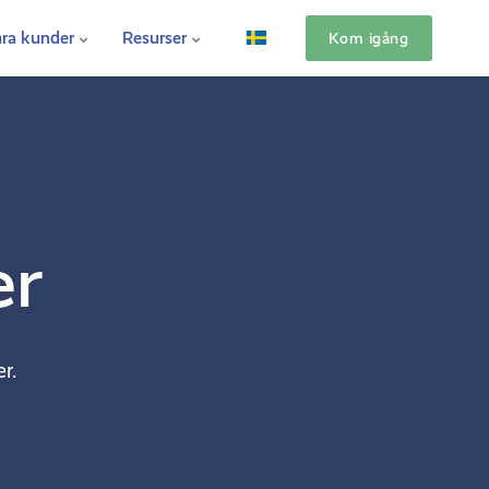
ra kunder
Resurser
Kom igång
er
r.