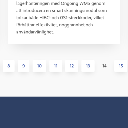
lagerhanteringen med Ongoing WMS genom
att introducera en smart skanningsmodul som
tolkar både HIBC- och GS1-streckkoder, vilket
förbättrar effektivitet, noggrannhet och
användarvänlighet.
8
9
10
11
12
13
14
15