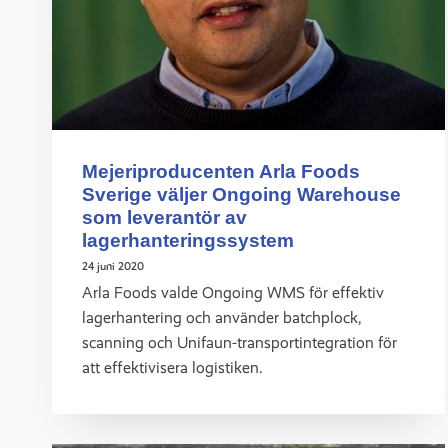
Mejeriproducenten Arla Foods
Sverige väljer Ongoing Warehouse
som leverantör av
lagerhanteringssystem
24 juni 2020
Arla Foods valde Ongoing WMS för effektiv
lagerhantering och använder batchplock,
scanning och Unifaun-transportintegration för
att effektivisera logistiken.