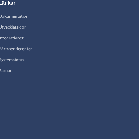
Länkar
Dokumentation
Utvecklarsidor
Integrationer
Förtroendecenter
Systemstatus
Karriär