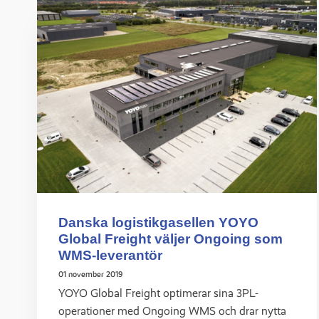
Danska logistikgasellen YOYO
Global Freight väljer Ongoing som
WMS-leverantör
01 november 2019
YOYO Global Freight optimerar sina 3PL-
operationer med Ongoing WMS och drar nytta