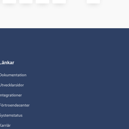
Länkar
Dokumentation
Utvecklarsidor
Integrationer
Förtroendecenter
Systemstatus
Karriär