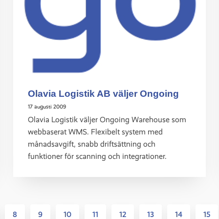
Olavia Logistik AB väljer Ongoing
17 augusti 2009
Olavia Logistik väljer Ongoing Warehouse som
webbaserat WMS. Flexibelt system med
månadsavgift, snabb driftsättning och
funktioner för scanning och integrationer.
8
9
10
11
12
13
14
15