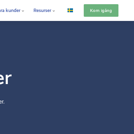
ra kunder
Resurser
Kom igång
er
r.