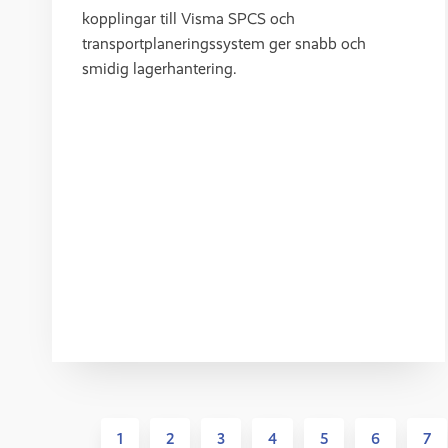
kopplingar till Visma SPCS och
transportplaneringssystem ger snabb och
smidig lagerhantering.
1
2
3
4
5
6
7