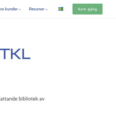
ra kunder
Resurser
Kom igång
 TKL
fattande bibliotek av