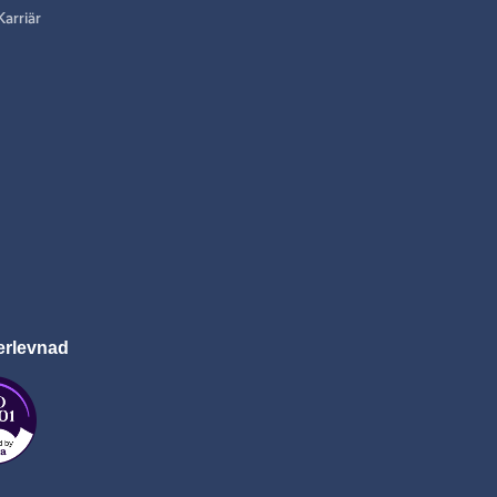
Karriär
erlevnad