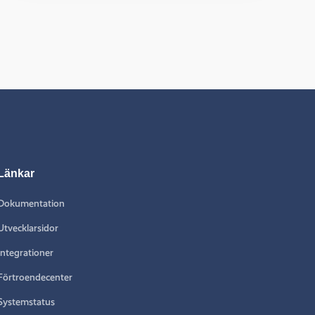
Länkar
Dokumentation
Utvecklarsidor
Integrationer
Förtroendecenter
Systemstatus