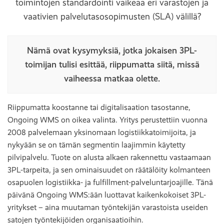
toimintojen standardointi vaikeaa eri varastojen ja
vaativien palvelutasosopimusten (SLA) välillä?
Nämä ovat kysymyksiä, jotka jokaisen 3PL-
toimijan tulisi esittää, riippumatta siitä, missä
vaiheessa matkaa olette.
Riippumatta koostanne tai digitalisaation tasostanne,
Ongoing WMS on oikea valinta. Yritys perustettiin vuonna
2008 palvelemaan yksinomaan logistiikkatoimijoita, ja
nykyään se on tämän segmentin laajimmin käytetty
pilvipalvelu. Tuote on alusta alkaen rakennettu vastaamaan
3PL-tarpeita, ja sen ominaisuudet on räätälöity kolmanteen
osapuolen logistiikka- ja fulfillment-palveluntarjoajille. Tänä
päivänä Ongoing WMS:ään luottavat kaikenkokoiset 3PL-
yritykset – aina muutaman työntekijän varastoista useiden
satojen työntekijöiden organisaatioihin.