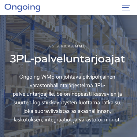
ASIAKKAAMME
3PL-palveluntarjoajat
Ongoing WMS on johtava pilvipohjainen
varastonhallintajärjestelmä 3PL-
palveluntarjoajille. Se on nopeasti kasvavien ja
suurten logistiikkayritysten luottama ratkaisu,
joka suoraviivaistaa asiakashallinnan,
laskutuksen, integraatiot ja varastotoiminnot.