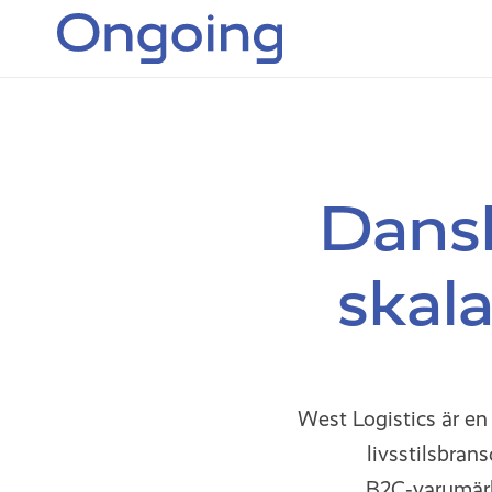
Dansk
skala
West Logistics är e
livsstilsbran
B2C‑varumärk