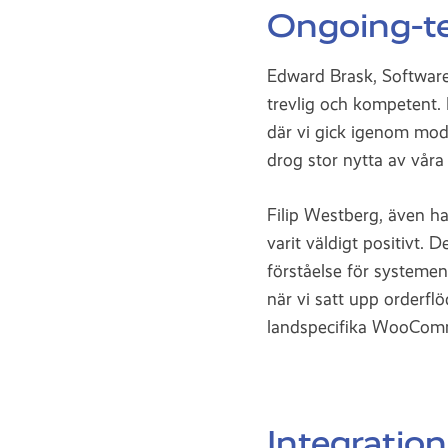
Ongoing-te
Edward Brask, Software
trevlig och kompetent
där vi gick igenom modu
drog stor nytta av våra
Filip Westberg, även h
varit väldigt positivt. 
förståelse för system
när vi satt upp orderfl
landspecifika WooComme
Integration