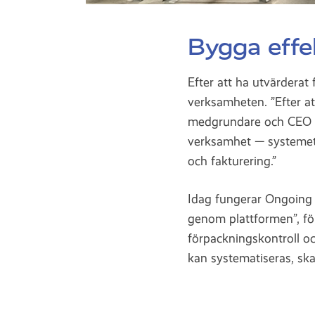
Bygga effek
Efter att ha utvärderat
verksamheten. ”Efter at
medgrundare och CEO på
verksamhet — systemet s
och fakturering.”
Idag fungerar Ongoi
genom plattformen”, för
förpackningskontroll oc
kan systematiseras, ska