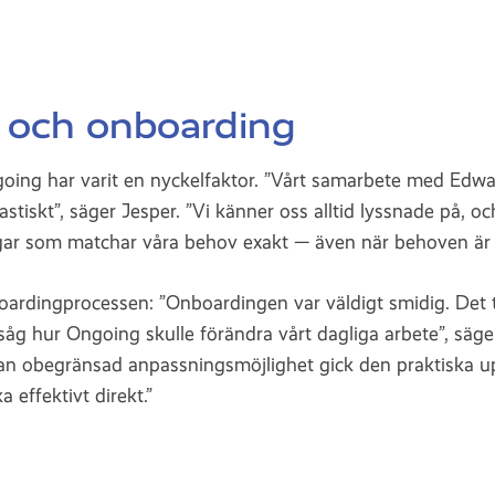
 och onboarding
ing har varit en nyckelfaktor. ”Vårt samarbete med Edwar
stiskt”, säger Jesper. ”Vi känner oss alltid lyssnade på, o
gar som matchar våra behov exakt — även när behoven är u
oardingprocessen: ”Onboardingen var väldigt smidig. Det t
igt såg hur Ongoing skulle förändra vårt dagliga arbete”, sä
an obegränsad anpassningsmöjlighet gick den praktiska u
 effektivt direkt.”