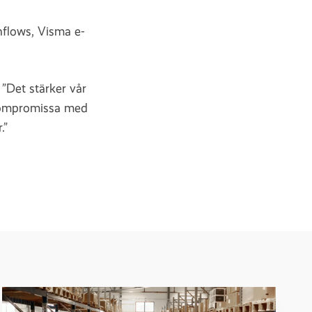
flows, Visma e-
 ”Det stärker vår
t kompromissa med
.”