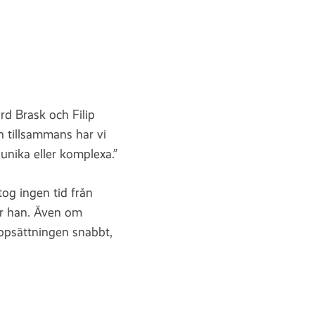
d Brask och Filip
ch tillsammans har vi
nika eller komplexa.”
og ingen tid från
ger han. Även om
ppsättningen snabbt,