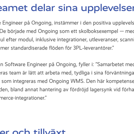
amet delar sina upplevelse
 Engineer på Ongoing, instämmer i den positiva upplevelse
. De började med Ongoing som ett skolboksexempel — me
l efter modul, inklusive integrationer, utleveranser, scanni
 mer standardiserade flöden för 3PL‑leverantörer.”
an Software Engineer på Ongoing, fyller i: ”Samarbetet me
Deras team är lätt att arbeta med, tydliga i sina förväntnin
en som integreras med Ongoing WMS. Den här kompetense
öden, bland annat hantering av fördröjd lagersynk vid förh
rce-integrationer.”
er och tillväxt