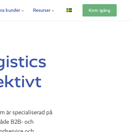
ra kunder
Resurser
Kom igång
istics
ektivt
 är specialiserad på
 både B2B- och
ndservice och