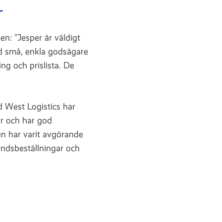
r
n: ”Jesper är väldigt
d små, enkla godsägare
ng och prislista. De
d West Logistics har
gar och har god
n har varit avgörande
andsbeställningar och