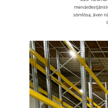
mervärdestjänste
sömlösa, även nä