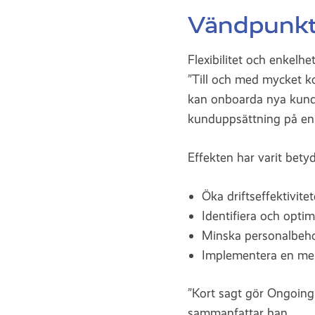
Vändpunkte
Flexibilitet och enkelh
”Till och med mycket kom
kan onboarda nya kunde
kunduppsättning på en
Effekten har varit bety
Öka driftseffektivite
Identifiera och opti
Minska personalbeho
Implementera en mer 
”Kort sagt gör Ongoing 
sammanfattar han.