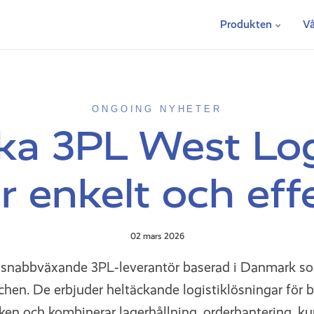
Produkten
Vå
ONGOING NYHETER
a 3PL West Log
r enkelt och eff
02 mars 2026
n snabbväxande 3PL‑leverantör baserad i Danmark som
schen. De erbjuder heltäckande logistiklösningar för
en och kombinerar lagerhållning, orderhantering, ku