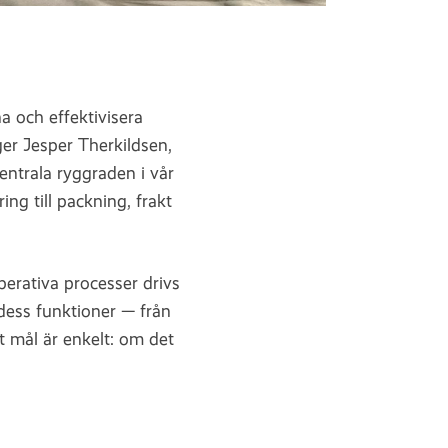
a och effektivisera
ger Jesper Therkildsen,
entrala ryggraden i vår
ng till packning, frakt
perativa processer drivs
 dess funktioner — från
t mål är enkelt: om det