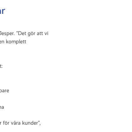
ar
esper. ”Det gör att vi
 en komplett
t:
bbare
na
r för våra kunder”,