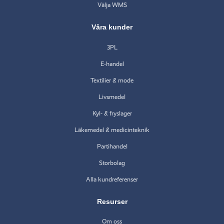
Välja WMS
Våra kunder
3PL
E-handel
Textilier & mode
Livsmedel
Kyl- & fryslager
Läkemedel & medicinteknik
Partihandel
Storbolag
Alla kundreferenser
Resurser
Om oss